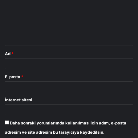
r
u
m
*
Ad
*
E-posta
*
İnternet sitesi
Daha sonraki yorumlarımda kullanılması için adım, e-posta
adresim ve site adresim bu tarayıcıya kaydedilsin.