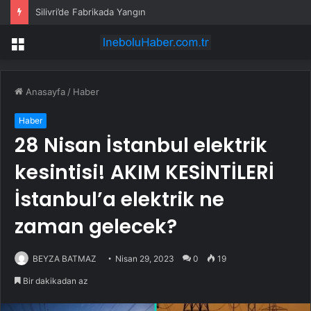
Silivri’de Fabrikada Yangın
Menü
Anasayfa
/
Haber
Haber
28 Nisan İstanbul elektrik
kesintisi! AKIM KESİNTİLERİ
İstanbul’a elektrik ne
zaman gelecek?
BEYZA BATMAZ
Nisan 29, 2023
0
19
Bir dakikadan az