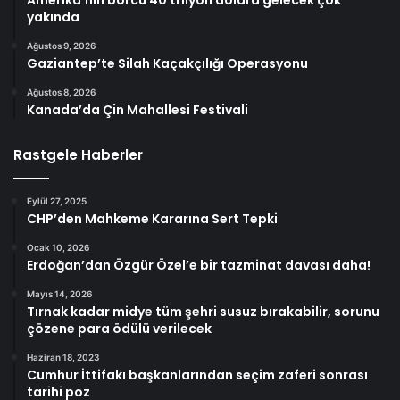
Amerika’nın borcu 40 trilyon dolara gelecek çok
yakında
Ağustos 9, 2026
Gaziantep’te Silah Kaçakçılığı Operasyonu
Ağustos 8, 2026
Kanada’da Çin Mahallesi Festivali
Rastgele Haberler
Eylül 27, 2025
CHP’den Mahkeme Kararına Sert Tepki
Ocak 10, 2026
Erdoğan’dan Özgür Özel’e bir tazminat davası daha!
Mayıs 14, 2026
Tırnak kadar midye tüm şehri susuz bırakabilir, sorunu
çözene para ödülü verilecek
Haziran 18, 2023
Cumhur İttifakı başkanlarından seçim zaferi sonrası
tarihi poz